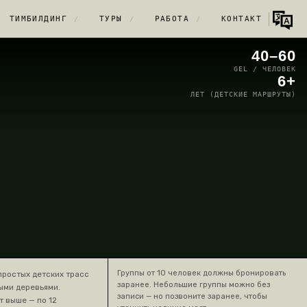
ТИМБИЛДИНГ
ТУРЫ
РАБОТА
КОНТАКТ
/
/
/
40–60
GEL / ЧЕЛОВЕК
6+
ЛЕТ (ДЕТСКИЕ МАРШРУТЫ)
Группы от 10 человек должны бронировать
простых детских трасс
заранее. Небольшие группы можно без
ыми деревьями.
записи — но позвоните заранее, чтобы
т выше — по 12