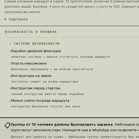
Самый сложный маршрут в парке. 12 препятствий, включая 2 разных зипла
длиннее, выше, быстрее. У кого-то уходит 40 минут, у кого-то 100. Зависит о
насколько вы смелы.
▼ ПОДРОБНЕЕ
БЕЗОПАСНОСТЬ И ПРАВИЛА
✓ СИСТЕМА БЕЗОПАСНОСТИ
Карабин двойной фиксации
—
жилетная система — нельзя отстегнуть посреди маршрута
Упасть невозможно
—
физически невозможно — вы всегда пристёгнуты
Инструкторы на земле
—
постоянно следят за всеми маршрутами
Инструктаж перед стартом
—
полный инструктаж даётся перед подъёмом
Можно сойти посреди маршрута
—
инструктор безопасно спустит вас вниз
📋
Группы от 10 человек должны бронировать заранее.
Небольшие гр
групп могут заполнить парк. Напишите нам в WhatsApp или позвоните
Депозит для запроса не нужен · Небольшие группы приветствуются без з