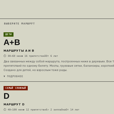
ВЫБЕРИТЕ МАРШРУТ
ДЕТИ
A+B
МАРШРУТЫ A И B
⏱
30–60 мин
◆
16 препятствий
От 6 лет
Два связанных между собой маршрута, построенных ниже в деревьях. Все 1
препятствий по одному билету. Мосты, грузовые сетки, балансиры, короткий
Создано для детей, но взрослым тоже рады.
▼ ПОДРОБНЕЕ
САМЫЙ СЛОЖНЫЙ
D
МАРШРУТ D
⏱
40–100 мин
◆
12 препятствий
↗
2 зиплайна
От 14 лет