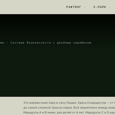
РАФТИНГ
Х-ПАРК
/
/
ями · Система безопасности с двойным карабином
Это верёвочный парк в лесу Пшави. Здесь 5 маршрутов — от 
до самой сложной трассы парка. Всё закреплено между жив
Маршруты A и B ниже, для детей от 6 лет. Маршруты C и D иду