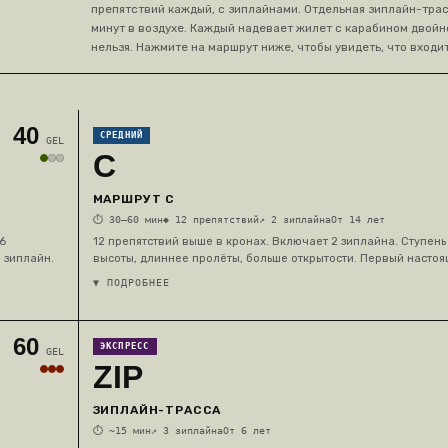
препятствий каждый, с зиплайнами. Отдельная зиплайн-трасс
минут в воздухе. Каждый надевает жилет с карабином двойн
нельзя. Нажмите на маршрут ниже, чтобы увидеть, что входит
40
СРЕДНИЙ
GEL
C
МАРШРУТ C
⏱
30–60 мин
◆
12 препятствий
↗
2 зиплайна
От 14 лет
6
12 препятствий выше в кронах. Включает 2 зиплайна. Ступен
 зиплайн.
высоты, длиннее пролёты, больше открытости. Первый настоя
▼ ПОДРОБНЕЕ
60
ЭКСПРЕСС
GEL
ZIP
ЗИПЛАЙН-ТРАССА
⏱
~15 мин
↗
3 зиплайна
От 6 лет