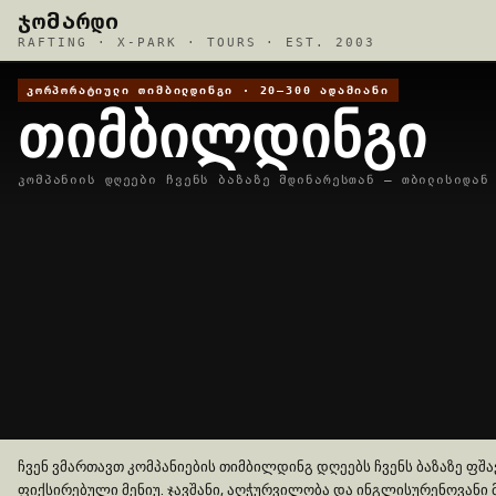
ᲯᲝᲛᲐᲠᲓᲘ
RAFTING · X-PARK · TOURS · EST. 2003
ᲙᲝᲠᲞᲝᲠᲐᲢᲘᲣᲚᲘ ᲗᲘᲛᲑᲘᲚᲓᲘᲜᲒᲘ · 20–300 ᲐᲓᲐᲛᲘᲐᲜᲘ
ᲗᲘᲛᲑᲘᲚᲓᲘᲜᲒᲘ
კომპანიის დღეები ჩვენს ბაზაზე მდინარესთან — თბილისიდან
ჩვენ ვმართავთ კომპანიების თიმბილდინგ დღეებს ჩვენს ბაზაზე ფშა
ფიქსირებული მენიუ. ჯავშანი, აღჭურვილობა და ინგლისურენოვანი 