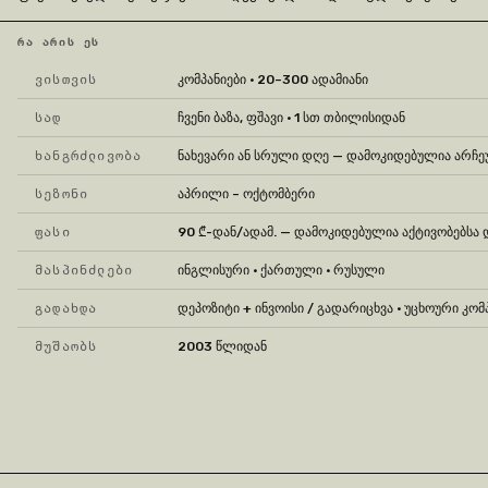
ᲠᲐ ᲐᲠᲘᲡ ᲔᲡ
ᲕᲘᲡᲗᲕᲘᲡ
კომპანიები · 20–300 ადამიანი
ᲡᲐᲓ
ჩვენი ბაზა, ფშავი · 1 სთ თბილისიდან
ᲮᲐᲜᲒᲠᲫᲚᲘᲕᲝᲑᲐ
ნახევარი ან სრული დღე — დამოკიდებულია არჩე
ᲡᲔᲖᲝᲜᲘ
აპრილი – ოქტომბერი
ᲤᲐᲡᲘ
90 ₾-დან/ადამ. — დამოკიდებულია აქტივობებსა დ
ᲛᲐᲡᲞᲘᲜᲫᲚᲔᲑᲘ
ინგლისური · ქართული · რუსული
ᲒᲐᲓᲐᲮᲓᲐ
დეპოზიტი + ინვოისი / გადარიცხვა · უცხოური კო
ᲛᲣᲨᲐᲝᲑᲡ
2003 წლიდან