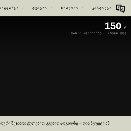
ᲑᲘᲚᲓᲘᲜᲒᲘ
ᲢᲣᲠᲔᲑᲘ
ᲡᲐᲛᲣᲨᲐᲝ
ᲙᲝᲜᲢᲐᲥᲢᲘ
/
/
/
150
₾
ᲓᲐᲜ / ᲐᲓᲐᲛᲘᲐᲜᲖᲔ · ᲡᲠᲣᲚᲘ ᲓᲦᲔ
ნდური შეჯიბრი ქულებით, კვებით ადგილზე — ღია ბუფეტი ან