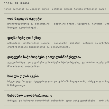
ᲙᲕᲔᲑᲐ ᲓᲐ ᲓᲘᲔᲢᲐ
კვება მარტივია და ადგილზე ხდება. აირჩიეთ თქვენს ჯგუფზე მორგებული სტილი —
ᲦᲘᲐ ᲛᲐᲒᲘᲓᲘᲡ ᲑᲣᲤᲔᲢᲘ
თვითმომსახურება და შეუზღუდავი — შემწვარი ხორცი, სალათები, გარნირი, პუ
შერეული ჯგუფებისთვის.
ᲤᲘᲥᲡᲘᲠᲔᲑᲣᲚᲘ ᲛᲔᲜᲘᲣ
გაწყობილი, ფიქსირებული სადილი — დასაწყისი, მთავარი, გარნირი და დესერტ
პროგნოზირებადი რაოდენობისა და ბიუჯეტისთვის.
ᲓᲘᲔᲢᲣᲠᲘ ᲡᲐᲭᲘᲠᲝᲔᲑᲔᲑᲘ ᲒᲐᲗᲕᲐᲚᲘᲡᲬᲘᲜᲔᲑᲣᲚᲘᲐ
ვეგეტარიანული და ვეგანური ვარიანტები სტანდარტულად; გვითხარით ალერგიებ
მათ ირგვლივ დავგეგმავთ.
ᲡᲠᲣᲚᲘ ᲓᲦᲘᲡ ᲙᲕᲔᲑᲐ
სრული დღე მოიცავს ბუფეტ-სადილსა და ვახშამს მაგიდასთან, არჩევით ღია სა
ჩამოსულთათვის.
ᲬᲘᲜᲐᲡᲬᲐᲠ ᲓᲐᲓᲐᲡᲢᲣᲠᲔᲑᲣᲚᲘ
მენიუსა და საბოლოო რაოდენობას რამდენიმე დღით ადრე ვათანხმებთ — რომ არ