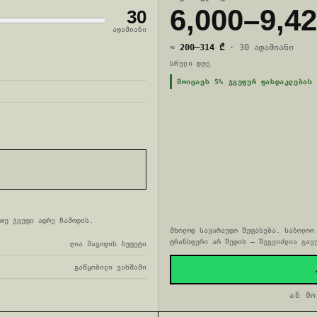
6,000
–
9,4
30
ადამიანი
≈
200
–
314
₾
·
30
ადამიანი
ᲡᲠᲣᲚᲘ ᲓᲦᲔ
ᲛᲝᲘᲪᲐᲕᲡ 5% ᲯᲒᲣᲤᲣᲠ ᲤᲐᲡᲓᲐᲙᲚᲔᲑᲐᲡ
თუ ჯგუფი ადრე ჩამოდის.
მხოლოდ სავარაუდო შეფასება. საბოლოო
ტრანსფერი არ შედის — შეგვიძლია გავ
ღია მაგიდის ბუფეტი
გაწყობილი ვახშამი
ან მო