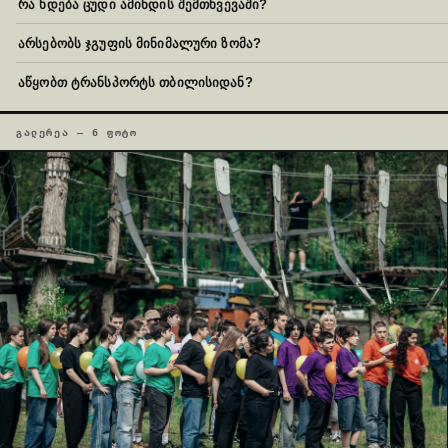
რა ხდება ცუდი ამინდის შემთხვევაში?
არსებობს ჯგუფის მინიმალური ზომა?
აწყობთ ტრანსპორტს თბილისიდან?
ᲒᲐᲚᲔᲠᲔᲐ — 6 ᲤᲝᲢᲝ
01