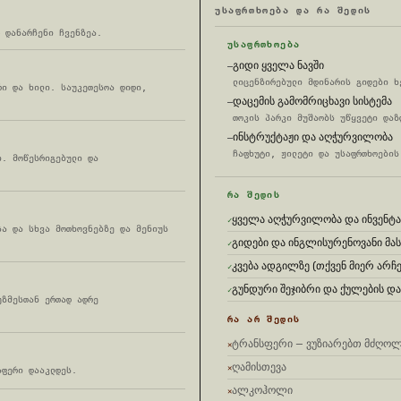
ᲣᲡᲐᲤᲠᲗᲮᲝᲔᲑᲐ ᲓᲐ ᲠᲐ ᲨᲔᲓᲘᲡ
 დანარჩენი ჩვენზეა.
ᲣᲡᲐᲤᲠᲗᲮᲝᲔᲑᲐ
გიდი ყველა ნავში
—
ლიცენზირებული მდინარის გიდები ხ
რი და ხილი. საუკეთესოა დიდი,
დაცემის გამომრიცხავი სისტემა
—
თოკის პარკი მუშაობს უწყვეტი დაზ
ინსტრუქტაჟი და აღჭურვილობა
—
ჩაფხუტი, ჟილეტი და უსაფრთხოების
ი. მოწესრიგებული და
ᲠᲐ ᲨᲔᲓᲘᲡ
ყველა აღჭურვილობა და ინვენტ
სა და სხვა მოთხოვნებზე და მენიუს
გიდები და ინგლისურენოვანი მა
კვება ადგილზე (თქვენ მიერ არ
გუნდური შეჯიბრი და ქულების 
უზმესთან ერთად ადრე
ᲠᲐ ᲐᲠ ᲨᲔᲓᲘᲡ
ტრანსფერი — ვუზიარებთ მძღოლ
ღამისთევა
აფერი დააკლდეს.
ალკოჰოლი