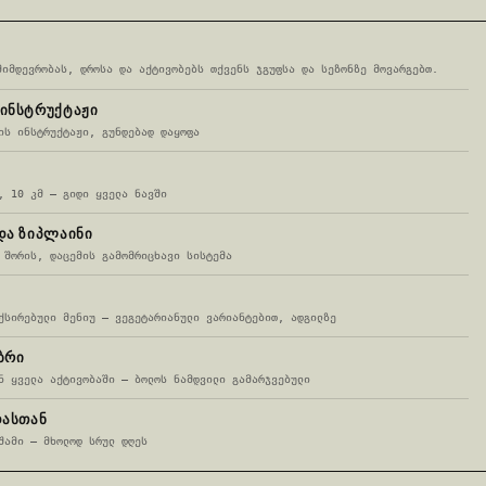
მიმდევრობას, დროსა და აქტივობებს თქვენს ჯგუფსა და სეზონზე მოვარგებთ.
 ᲘᲜᲡᲢᲠᲣᲥᲢᲐᲟᲘ
ის ინსტრუქტაჟი, გუნდებად დაყოფა
, 10 კმ — გიდი ყველა ნავში
ᲓᲐ ᲖᲘᲞᲚᲐᲘᲜᲘ
 შორის, დაცემის გამომრიცხავი სისტემა
ქსირებული მენიუ — ვეგეტარიანული ვარიანტებით, ადგილზე
ᲑᲠᲘ
ნ ყველა აქტივობაში — ბოლოს ნამდვილი გამარჯვებული
ᲓᲐᲡᲗᲐᲜ
შამი — მხოლოდ სრულ დღეს