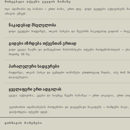
ᲛᲝᲠᲒᲔᲑᲣᲚᲘ ᲗᲥᲕᲔᲜᲘ ᲯᲒᲣᲤᲘᲡ ᲖᲝᲛᲐᲖᲔ
ოცი ადამიანი თუ სამასი — ერთი ბაზა, ერთი დღე. დიდი ჯგუფები აქტივობებს ნა
არავის უწევს.
ᲜᲐᲙᲐᲓᲔᲑᲐᲓ ᲛᲡᲕᲚᲔᲚᲝᲑᲐ
დიდი ჯგუფები რაფტინგს, თოკის პარკსა და შეჯიბრს ნაკადებად გადიან — რიგ
ᲒᲘᲓᲔᲑᲘ ᲘᲖᲠᲓᲔᲑᲐ ᲗᲥᲕᲔᲜᲗᲐᲜ ᲔᲠᲗᲐᲓ
გიდი ყველა ნავში და დამატებითი მასპინძლები თქვენი რაოდენობისთვის — უს
როგორც 30-ზე.
ᲞᲐᲠᲐᲚᲔᲚᲣᲠᲘ ᲡᲐᲓᲒᲣᲠᲔᲑᲘ
რაფტინგი, თოკის პარკი და გუნდური თამაშები ერთდროულად მიდის, ასე რომ მ
დაკავებულია.
ᲧᲕᲔᲚᲐᲤᲔᲠᲘ ᲔᲠᲗ ᲐᲓᲒᲘᲚᲐᲡ
ყველა აქტივობა, კვება და სივრცე ჩვენს ბაზაზეა — ერთი ლოკაცია, ერთი ლო
გვითხარით ადამიანების რაოდენობა და დაგეგმავთ ნაკადებს — რამდენი ნავი,
დასჭირდება თქვენს დღეს.
ᲤᲝᲠᲛᲐᲢᲘᲡ ᲜᲘᲛᲣᲨᲔᲑᲘ