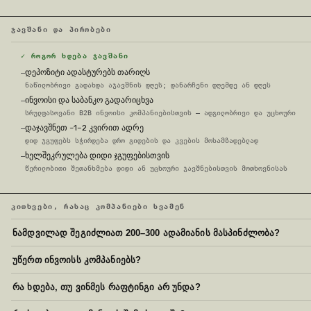
ᲯᲐᲕᲨᲐᲜᲘ ᲓᲐ ᲞᲘᲠᲝᲑᲔᲑᲘ
✓ ᲠᲝᲒᲝᲠ ᲮᲓᲔᲑᲐ ᲯᲐᲕᲨᲐᲜᲘ
დეპოზიტი ადასტურებს თარიღს
—
ნაწილობრივი გადახდა აჯავშნის დღეს; დანარჩენი დღემდე ან დღეს
ინვოისი და საბანკო გადარიცხვა
—
სრულფასოვანი B2B ინვოისი კომპანიებისთვის — ადგილობრივი და უცხოური
დაჯავშნეთ ~1–2 კვირით ადრე
—
დიდ ჯგუფებს სჭირდება დრო გიდების და კვების მოსამზადებლად
ხელშეკრულება დიდი ჯგუფებისთვის
—
წერილობითი შეთანხმება დიდი ან უცხოური ჯავშნებისთვის მოთხოვნისას
ᲙᲘᲗᲮᲕᲔᲑᲘ, ᲠᲐᲡᲐᲪ ᲙᲝᲛᲞᲐᲜᲘᲔᲑᲘ ᲡᲕᲐᲛᲔᲜ
ნამდვილად შეგიძლიათ 200–300 ადამიანის მასპინძლობა?
უწერთ ინვოისს კომპანიებს?
რა ხდება, თუ ვინმეს რაფტინგი არ უნდა?