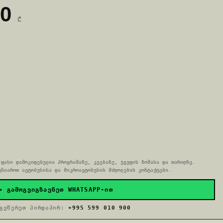
20
₾
 ფასი დამოკიდებულია პროგრამაზე, კვებაზე, ჯგუფის ზომასა და თარიღზე.
უზიაროთ ავტობუსისა და მიკროავტობუსის მძღოლების კონტაქტები.
↗ ᲒᲐᲛᲝᲒᲕᲘᲒᲖᲐᲕᲜᲔᲗ WHATSAPP-ᲘᲗ
გვწერეთ პირდაპირ:
+995 599 010 900