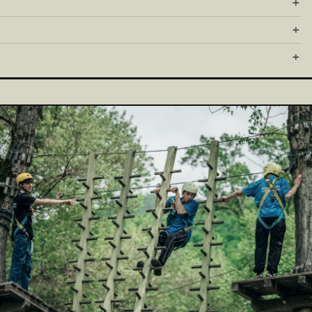
+
+
+
03