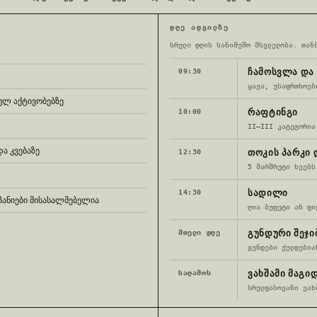
ᲓᲦᲔ ᲐᲓᲒᲘᲚᲖᲔ
სრული დღის სანიმუშო მსვლელობა. თან
ᲩᲐᲛᲝᲡᲕᲚᲐ ᲓᲐ
09:30
ყავა, უსაფრთხოებ
ულ აქტივობებზე
ᲠᲐᲤᲢᲘᲜᲒᲘ
10:00
II–III კატეგორია
ა კვებაზე
ᲗᲝᲙᲘᲡ ᲞᲐᲠᲙᲘ 
12:30
5 მარშრუტი ხეებს
ᲡᲐᲓᲘᲚᲘ
14:30
მპანიები მისასალმებელია
ღია ბუფეტი ან ფი
ᲒᲣᲜᲓᲣᲠᲘ ᲨᲔᲯᲘ
ᲛᲗᲔᲚᲘ ᲓᲦᲔ
გუნდები ქულდებია
ᲕᲐᲮᲨᲐᲛᲘ ᲛᲐᲒᲘ
ᲡᲐᲦᲐᲛᲝᲡ
სრულფასოვანი ვახ