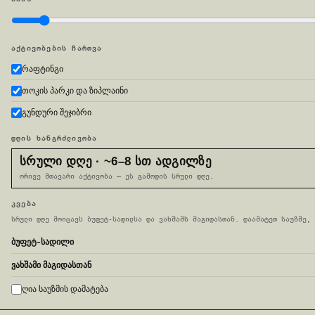
ᲐᲥᲢᲘᲕᲝᲑᲔᲑᲘᲡ ᲩᲐᲠᲗᲕᲐ
რაფტინგი
თოკის პარკი და ზიპლაინი
გუნდური შეჯიბრი
ᲓᲦᲘᲡ ᲮᲐᲜᲒᲠᲫᲚᲘᲕᲝᲑᲐ
ᲡᲠᲣᲚᲘ ᲓᲦᲔ · ~6–8 ᲡᲗ ᲐᲓᲒᲘᲚᲖᲔ
ორივე მთავარი აქტივობა — ეს გამოდის სრული დღე.
ᲙᲕᲔᲑᲐ
სრული დღე მოიცავს ბუფეტ-სადილსა და ვახშამს მაგიდასთან. დაამატეთ საუზმე, 
ბუფეტ-სადილი
ვახშამი მაგიდასთან
ღია საუზმის დამატება