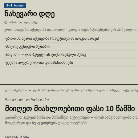
3–4 ᲡᲐᲐᲗᲘ
ᲜᲐᲮᲔᲕᲐᲠᲘ ᲓᲦᲔ
⏱
~3–4 სთ ადგილზე
ერთი მთავარი აქტივობა და სადილი. კარგია დეპარტამენტისთვის ან შუადღის
ერთი მთავარი აქტივობა (რაფტინგი ან თოკის პარკი)
მოკლე გუნდური შეჯიბრი
სადილი — ღია ბუფეტი ან ფიქსირებული მენიუ
ყველა აღჭურვილობა და მასპინძლები
ეს ნიმუშებია — დღის ხანგრძლივობა და ფასი გამომდინარეობს არჩეული აქტივობე
ᲨᲔᲐᲤᲐᲡᲔᲗ ᲦᲘᲠᲔᲑᲣᲚᲔᲑᲐ
ᲛᲘᲘᲦᲔᲗ ᲛᲘᲐᲮᲚᲝᲔᲑᲘᲗᲘ ᲤᲐᲡᲘ 10 ᲬᲐᲛᲨᲘ
გადაწიეთ ჯგუფის ზომა და მონიშნეთ აქტივობები — დღის ხანგრძლივობა თავ
მოგვწერეთ და ზუსტ ციფრებს დაგიდასტურებთ.
ᲯᲒᲣᲤᲘᲡ ᲖᲝᲛᲐ